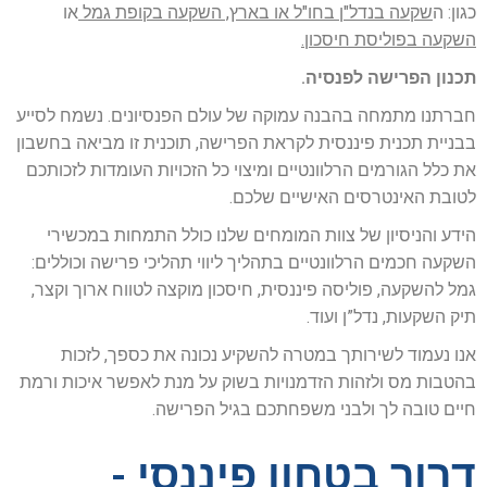
כגון: ה
שקעה בנדל"ן בחו"ל או בארץ, השקעה בקופת גמל
או
השקעה בפוליסת חיסכון.
תכנון הפרישה לפנסיה.
חברתנו מתמחה בהבנה עמוקה של עולם הפנסיונים. נשמח לסייע
בבניית תכנית פיננסית לקראת הפרישה, תוכנית זו מביאה בחשבון
את כלל הגורמים הרלוונטיים ומיצוי כל הזכויות העומדות לזכותכם
לטובת האינטרסים האישיים שלכם.
הידע והניסיון של צוות המומחים שלנו כולל התמחות במכשירי
השקעה חכמים הרלוונטיים בתהליך ליווי תהליכי פרישה וכוללים:
גמל להשקעה, פוליסה פיננסית, חיסכון מוקצה לטווח ארוך וקצר,
תיק השקעות, נדל”ן ועוד.
אנו נעמוד לשירותך במטרה להשקיע נכונה את כספך, לזכות
בהטבות מס ולזהות הזדמנויות בשוק על מנת לאפשר איכות ורמת
חיים טובה לך ולבני משפחתכם בגיל הפרישה.
דרור בטחון פיננסי -