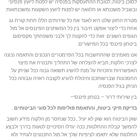
לסוכן ביטוח, לטובת ההתעסקות בפנסיה יש לפנות ליועץ פנסיוני
ובשביל משכנתא או הלוואה יש לפנות ליועץ השקעות ומשכנתאות.
מטרת החזון שלנו היא לאגד את כל שירותים הללו תחת קורת גג
אחת כדי ליצור אפקט חיבור בין כל המשתנים הפיננסים אל מול
הגופים השונים. זאת כדי להקנות לך ולבני משפחתך מקסימום
ביטחון פיננסי בכל המישורים.
אנו מאמינים שהתחשבות בכל הפרמטרים הנכונים והתאמה נכונה
לצרכי הלקוח, תביא להצלחה של התהליך ותבטיח את מיצוי
האפשרויות והזכויות על מנת להשיג תשואה גבוה ככל שניתן על
החסכונות שברשותכם והיכולת להגיע לקצבה ראויה וגבוהה ככל
הניתן בגיל הפנסיה.
בין שירותי דרור – בטחון פיננסי–
בדיקת תיקי ביטוח, והתאמת פוליסות לכל סוגי הביטוחים .
שוק הביטוח הוא שוק לא יעיל , ככל שנחסר מן הלקוח מידע חשוב
להמשך קבלת ההחלטות, ככה יגדלו הסיכויים לטעות בדרך ולבצע
החלטות שלא יתאמו לציפיות שלך אל מול התכנונים לעתיד ולא