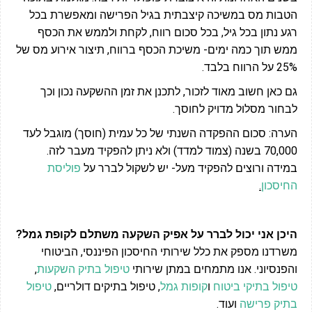
הטבות מס במשיכה קיצבתית בגיל הפרישה ומאפשרת בכל
רגע נתון בכל גיל, בכל סכום רווח, לקחת ולממש את הכסף
ממש תוך כמה ימים- משיכת הכסף ברווח, תיצור אירוע מס של
25% על הרווח בלבד.
גם כאן חשוב מאוד לזכור, לתכנן את זמן ההשקעה נכון וכך
לבחור מסלול מדויק לחוסך.
הערה: סכום ההפקדה השנתי של כל עמית (חוסך) מוגבל לעד
70,000 בשנה (צמוד למדד) ולא ניתן להפקיד מעבר לזה.
במידה ורוצים להפקיד מעל- יש לשקול לברר על
פוליסת
החיסכון
.
היכן אני יכול לברר על אפיק השקעה משתלם לקופת גמל?
משרדנו מספק את כלל שירותי החיסכון הפיננסי, הביטוחי
והפנסיוני. אנו מתמחים במתן שירותי
טיפול בתיק השקעות
,
טיפול בתיקי ביטוח
ו
קופות גמל
, טיפול בתיקים דולריים,
טיפול
בתיק פרישה
ועוד.